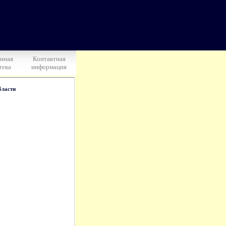
нная
Контактная
тека
информация
бласти