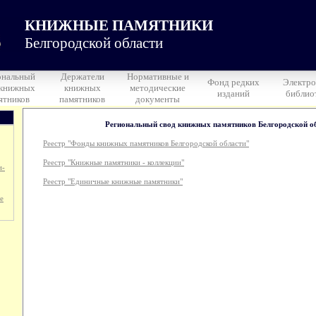
КНИЖНЫЕ ПАМЯТНИКИ
Белгородской области
ональный
Держатели
Нормативные и
Фонд редких
Электро
 книжных
книжных
методические
изданий
библио
ятников
памятников
документы
Региональный свод книжных памятников Белгородской о
Реестр "Фонды книжных памятников Белгородской области"
Реестр "Книжные памятники - коллекции"
и-
Реестр "Единичные книжные памятники"
е