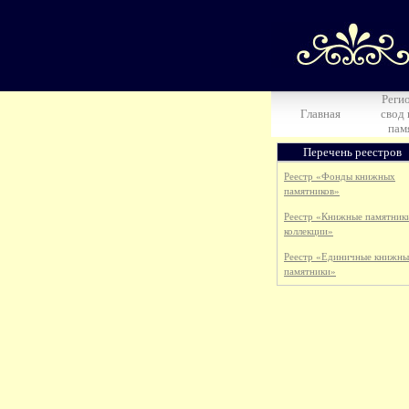
Реги
Главная
свод
пам
Перечень реестров
Реестр «Фонды книжных
памятников»
Реестр «Книжные памятник
коллекции»
Реестр «Единичные книжны
памятники»