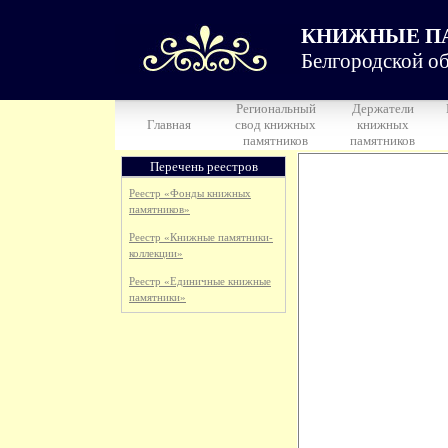
КНИЖНЫЕ П
Белгородской об
Региональный
Держатели
Главная
свод книжных
книжных
памятников
памятников
Перечень реестров
Реестр «Фонды книжных
памятников»
Реестр «Книжные памятники-
коллекции»
Реестр «Единичные книжные
памятники»