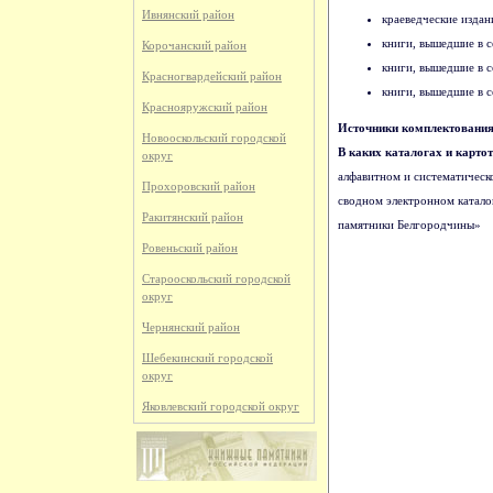
Ивнянский район
краеведческие издани
книги, вышедшие в с
Корочанский район
книги, вышедшие в с
Красногвардейский район
книги, вышедшие в с
Краснояружский район
Источники комплектовани
Новооскольский городской
В каких каталогах и карт
округ
алфавитном и систематическо
Прохоровский район
сводном электронном катало
Ракитянский район
памятники Белгородчины»
Ровеньский район
Старооскольский городской
округ
Чернянский район
Шебекинский городской
округ
Яковлевский городской округ