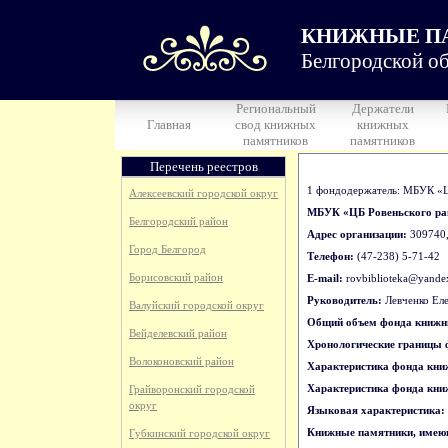
КНИЖНЫЕ П
Белгородской об
Региональный
Держатели
Главная
свод книжных
книжных
памятников
памятников
Перечень реестров
1 фондодержатель: МБУК «Ц
Алексеевский городской округ
МБУК «ЦБ Ровеньского ра
Белгородский район
Адрес организации:
309740, 
Город Белгород
Телефон:
(47-238) 5-71-42
Борисовский район
E-mail:
rovbiblioteka@yande
Руководитель:
Левченко Еле
Валуйский городской округ
Общий объем фонда книжн
Вейделевский район
Хронологические границы
Волоконовский район
Характеристика фонда кни
Характеристика фонда кни
Грайворонский городской
округ
Языковая характеристика:
Книжные памятники, имею
Губкинский городской округ