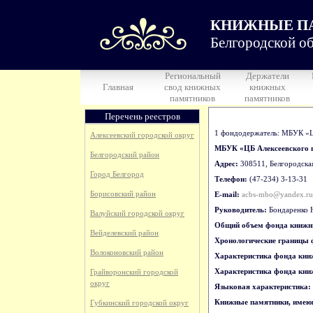
КНИЖНЫЕ П
Белгородской об
Региональный
Держатели
Главная
свод книжных
книжных
памятников
памятников
Перечень реестров
1 фондодержатель: МБУК «Ц
Алексеевский городской округ
МБУК «ЦБ Алексеевского г
Белгородский район
Адрес:
308511, Белгородская 
Город Белгород
Телефон:
(47-234) 3-13-31
Борисовский район
E-mail:
acbs-mbo@yandex.ru
Руководитель:
Бондаренко 
Валуйский городской округ
Общий объем фонда книжн
Вейделевский район
Хронологические границы
Волоконовский район
Характеристика фонда кни
Характеристика фонда кни
Грайворонский городской
округ
Языковая характеристика:
Книжные памятники, имеющ
Губкинский городской округ