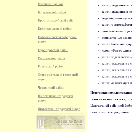
Ивнянский район
книги, изданные во 
книги, изданные в г
Корочанский район
издания, являющиеся
Красногвардейский район
книги с автографами 
Краснояружский район
замечательные образ
Новооскольский городской
миниатюрные издания
округ
книги большого форм
Прохоровский район
серия «Белгородика» 
книги издательства
Ракитянский район
книги, вышедшие в с
Ровеньский район
книги, вышедшие в с
Старооскольский городской
книги, вышедшие в с
округ
книжная коллекция А
Чернянский район
Источники комплектования
Шебекинский городской
В каких каталогах и карт
округ
Центральной районной библи
Яковлевский городской округ
памятники Белгородчины»